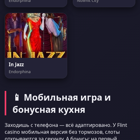
Endorphina
Nolimit City
In Jazz
Endorphina
📱 Мобильная игра и
бонусная кухня
Заходишь с телефона — всё адаптировано. У Flint
casino мобильная версия без тормозов, слоты
открываются за секунду. А бонусы: на первый