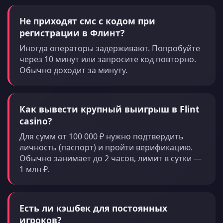
Не приходят смс с кодом при
регистрации в Флинт?
Иногда операторы задерживают. Попробуйте
через 10 минут или запросите код повторно.
Обычно доходит за минуту.
Как вывести крупный выигрыш в Flint
casino?
Для сумм от 100 000 ₽ нужно подтвердить
личность (паспорт) и пройти верификацию.
Обычно занимает до 2 часов, лимит в сутки —
1 млн ₽.
Есть ли кэшбек для постоянных
игроков?