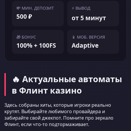
💸 МИН. ДЕПОЗИТ
⚡ ВЫВОД
500 ₽
от 5 минут
🎁 БОНУС
📱 МОБ. ВЕРСИЯ
100% + 100FS
Adaptive
🔥 Актуальные автоматы
в Флинт казино
Здесь собраны хиты, которые игроки реально
крутят. Выбирайте любимого провайдера и
забирайте свой джекпот. Помните про зеркало
Флинт, если что-то подтормаживает.