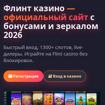
Флинт казино
—
официальный сайт
с
бонусами и зеркалом
2026
Быстрый вход, 1300+ слотов, live-
дилеры. Играйте на Flint casino без
блокировок.
🎰 Регистрация
🔐 Вход в казино