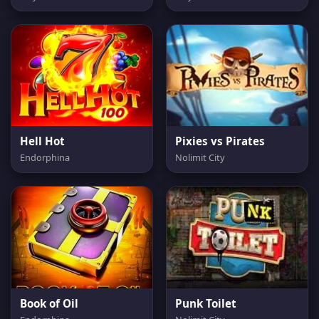
Hell Hot
Pixies vs Pirates
Endorphina
Nolimit City
Book of Oil
Punk Toilet